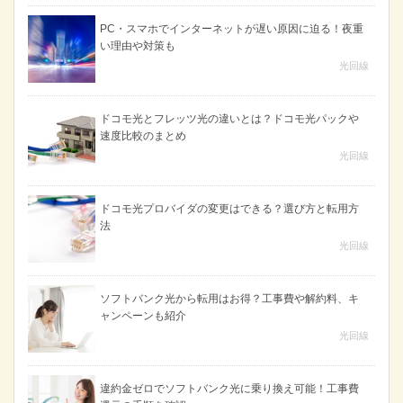
PC・スマホでインターネットが遅い原因に迫る！夜重
い理由や対策も
光回線
ドコモ光とフレッツ光の違いとは？ドコモ光パックや
速度比較のまとめ
光回線
ドコモ光プロバイダの変更はできる？選び方と転用方
法
光回線
ソフトバンク光から転用はお得？工事費や解約料、キ
ャンペーンも紹介
光回線
違約金ゼロでソフトバンク光に乗り換え可能！工事費