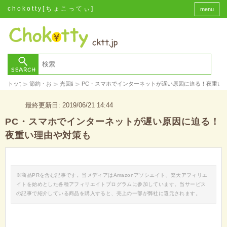
chokotty[ちょこってぃ]
menu
>
>
>
トップ
節約・お金
光回線
PC・スマホでインターネットが遅い原因に迫る！夜重い
最終更新日: 2019/06/21 14:44
PC・スマホでインターネットが遅い原因に迫る！
夜重い理由や対策も
※商品PRを含む記事です。当メディアはAmazonアソシエイト、楽天アフィリエ
イトを始めとした各種アフィリエイトプログラムに参加しています。当サービス
の記事で紹介している商品を購入すると、売上の一部が弊社に還元されます。